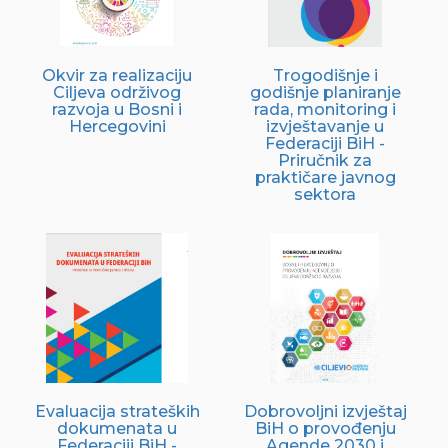
Okvir za realizaciju
Trogodišnje i
Ciljeva održivog
godišnje planiranje
razvoja u Bosni i
rada, monitoring i
Hercegovini
izvještavanje u
Federaciji BiH -
Priručnik za
praktičare javnog
sektora
Evaluacija strateških
Dobrovoljni izvještaj
dokumenata u
BiH o provođenju
Federaciji BiH -
Agende 2030 i