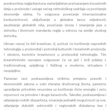
prednostima regija/kantona materijaliziran pretvaranjem inovativnih
ideja u proizvode i usluge većeg tehnološkog sadržaja uz postizanje
ekonomije obima. To osigurava povećanje internacionalne
konkurentnosti, uključivanje u globalne lance vrijednosti,
zauzimanje globalnih niša, povećanje izvoza i smanjenje jaza u
dohotku i životnom standardu regija u odnosu na zemlje visokog
dohotka.
Ubrzan razvoj će biti kreativan, tj. poticat će korištenje naprednih
tehnologija u proizvodnji i potrošnji kulturnih i kreativnih proizvoda.
I obratno, koristiće kreativnost u proizvodnji tehnologije. Tim
kreatehnivnim razvojem osiguravat će se jači i brži prijelaz s
tradicionalnog, opipljivog i fizičkog u moderno, virtualano i
neopipljivo.
Pametan rast podrazumijeva striktnu primjenu pravnih i
ekonomskih zakona u svim sferama društvenog života, pametno
upravljanje prirodnim resursima uz korištenje čiste energije i veću
otpornost na prirodne i druge katastrofe. Također, podrazumijeva i
uklanjanje rodnih dispariteta, stvaranje jednakih mogućnosti za sve,
uklanjanje dubokih sektorskih i regionalnih disbalansa kao i