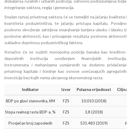
disbalansa ruralnih i urbanih područja, odnosno podrazumijeva bolje
integriranje sektora, regija i generacija.
Snažan razvoj privatnog sektora će se temeljiti na jačanju kvaliteta i
kvantiteta poduzetništva, te jačanju pristupa kapitalu. Povoljno
poslovno okruženje zahtijeva smanjivanje barijera ulasku i izlasku iz
poslovne aktivnosti, kao i prisvajanje rezultata poslovne aktivnosti
sukladno doprinosu poduzetničkog faktora.
Konačno će se suzbiti monopolna pozicija banaka kao kreditno-
depozitnih institucija uvođenjem financijskih institucija,
instrumenata i mehanizama usmjerenih na dodatno privlačenje
privatnog kapitala i štednje kao osnove uvećavajućih agregatnih
investicija bez kojih nema ubrzanog ekonomskog rasta.
Indikator
Izvor
Polazna vrijednost
Ciljna 
BDP po glavi stanovnika, KM
FZS
10.010 (2018)
19
Stopa realnog rasta BDP-a, %
FZS
3,8 (2018)
Prosječan broj zaposlenih
FZS
531.483 (2019)
63