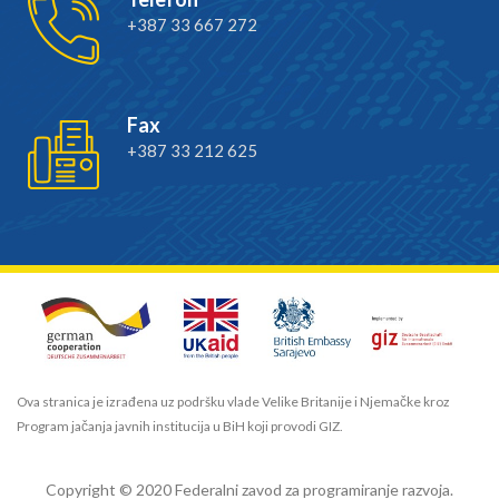
+387 33 667 272
Fax
+387 33 212 625
Ova stranica je izrađena uz podršku vlade Velike Britanije i Njemačke kroz
Program jačanja javnih institucija u BiH koji provodi GIZ.
Copyright © 2020 Federalni zavod za programiranje razvoja.