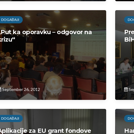
DOGAĐAJI
DO
„Put ka oporavku – odgovor na
Pre
krizu“
BiH
September 26, 2012
Se
DOGAĐAJI
DO
Aplikacije za EU grant fondove
Har