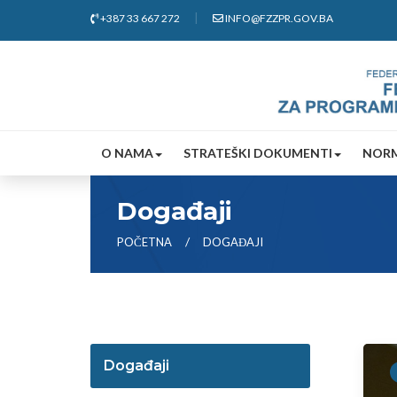
+387 33 667 272
INFO@FZZPR.GOV.BA
O NAMA
STRATEŠKI DOKUMENTI
NORM
Događaji
POČETNA
DOGAĐAJI
Događaji