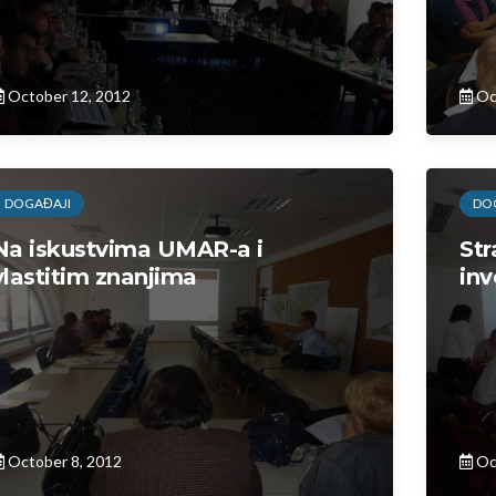
October 12, 2012
Oc
DOGAĐAJI
DO
Na iskustvima UMAR-a i
Str
vlastitim znanjima
inv
October 8, 2012
Oc