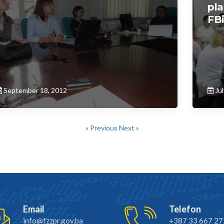
pla
FB
September 18, 2012
Jul
« Previous
Next »
Email
Telefon
info@fzzpr.gov.ba
+387 33 667 27