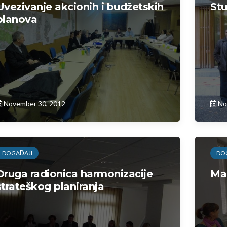
Uvezivanje akcionih i budžetskih
Stu
planova
November 30, 2012
No
DOGAĐAJI
DO
Druga radionica harmonizacije
Ma
strateškog planiranja