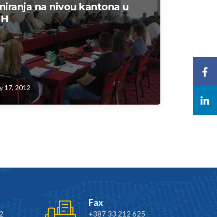
niranja na nivou kantona u
iH
y 17, 2012
Fax
2
+387 33 212 625