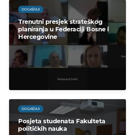
Poziv za učešće u javnim
DOGAĐAJI
konsultacijama Strategija
razvoja Federacije BiH 2021. –
Trenutni presjek strateškog
2027.
planiranja u Federaciji Bosne i
Hercegovine
DOGAĐAJI
Posjeta studenata Fakulteta
političkih nauka