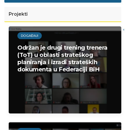
Projekti
«
DOGAĐAJI
Održan je drugi trening trenera
(ToT) u oblasti strateškog
planiranja i izradi strateških
dokumenta u Federaciji BiH