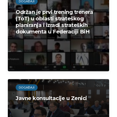
DOGAĐAJI
Održan je prvi trening trenera
(ToT) u oblasti strateškog
planiranja i izradi strateških
dokumenta u Federaciji BiH
DOGAĐAJI
Javne konsultacije u Zenici