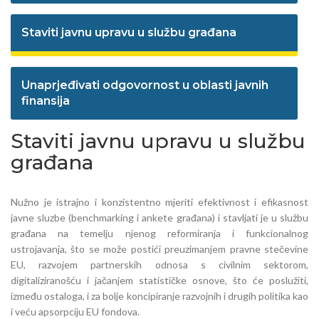
Staviti javnu upravu u službu građana
Unaprjeđivati odgovornost u oblasti javnih
finansija
Staviti javnu upravu u službu
građana
Nužno je istrajno i konzistentno mjeriti efektivnost i efikasnost
javne sluzbe (benchmarking i ankete građana) i stavljati je u službu
građana na temelju njenog reformiranja i funkcionalnog
ustrojavanja, što se može postići preuzimanjem pravne stečevine
EU, razvojem partnerskih odnosa s civilnim sektorom,
digitaliziranošću i jačanjem statističke osnove, što će poslužiti,
između ostaloga, i za bolje koncipiranje razvojnih i drugih politika kao
i veću apsorpciju EU fondova.