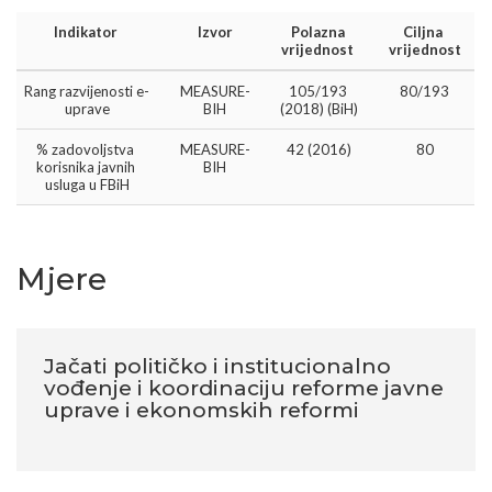
Indikator 
Izvor
Polazna 
Ciljna 
vrijednost 
vrijednost
Rang razvijenosti e-
MEASURE-
105/193 
80/193
uprave
BIH
(2018) (BiH)
% zadovoljstva 
MEASURE-
42 (2016)
80
korisnika javnih 
BIH
usluga u FBiH
Mjere
Jačati političko i institucionalno
vođenje i koordinaciju reforme javne
uprave i ekonomskih reformi