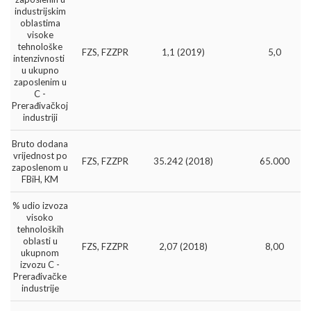
industrijskim
oblastima
visoke
tehnološke
FZS, FZZPR
1,1 (2019)
5,0
intenzivnosti
u ukupno
zaposlenim u
C -
Prerađivačkoj
industriji
Bruto dodana
vrijednost po
FZS, FZZPR
35.242 (2018)
65.000
zaposlenom u
FBiH, KM
% udio izvoza
visoko
tehnoloških
oblasti u
FZS, FZZPR
2,07 (2018)
8,00
ukupnom
izvozu C -
Prerađivačke
industrije