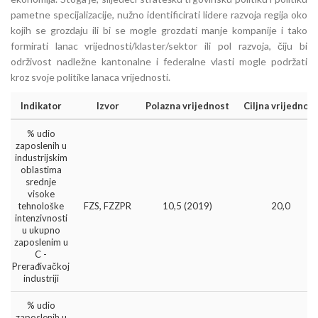
pametne specijalizacije, nužno identificirati lidere razvoja regija oko
kojih se grozdaju ili bi se mogle grozdati manje kompanije i tako
formirati lanac vrijednosti/klaster/sektor ili pol razvoja, čiju bi
održivost nadležne kantonalne i federalne vlasti mogle podržati
kroz svoje politike lanaca vrijednosti.
Indikator
Izvor
Polazna vrijednost
Ciljna vrijednos
% udio
zaposlenih u
industrijskim
oblastima
srednje
visoke
tehnološke
FZS, FZZPR
10,5 (2019)
20,0
intenzivnosti
u ukupno
zaposlenim u
C -
Prerađivačkoj
industriji
% udio
zaposlenih u