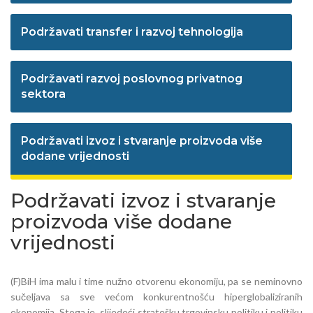
Podržavati transfer i razvoj tehnologija
Podržavati razvoj poslovnog privatnog
sektora
Podržavati izvoz i stvaranje proizvoda više
dodane vrijednosti
Podržavati izvoz i stvaranje
proizvoda više dodane
vrijednosti
(F)BiH ima malu i time nužno otvorenu ekonomiju, pa se neminovno
sučeljava sa sve većom konkurentnošću hiperglobaliziranih
ekonomija. Stoga je, slijedeći stratešku trgovinsku politiku i politiku