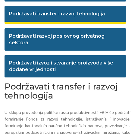
Podržavati transfer i razvoj tehnologija
Podržavati razvoj poslovnog privatnog
sektora
Podržavati izvoz i stvaranje proizvoda više
dodane vrijednosti
Podržavati transfer i razvoj
tehnologija
U sklopu provođenja politike rasta produktivnosti, FBiH će podržati
formiranje Fonda za razvoj tehnologije, istraživanja i inovacije,
formiranje kantonalnih naučno-tehnoloških parkova, povezivanje s
europskim poduzetničkim i znastveno-istraživačkim mrežama, kako