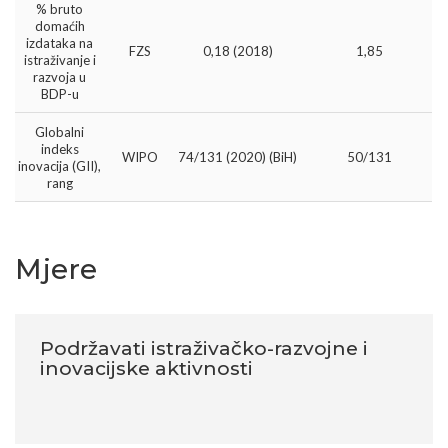
% bruto
domaćih
izdataka na
FZS
0,18 (2018)
1,85
istraživanje i
razvoja u
BDP-u
Globalni
indeks
WIPO
74/131 (2020) (BiH)
50/131
inovacija (GII),
rang
Mjere
Podržavati istraživačko-razvojne i
inovacijske aktivnosti