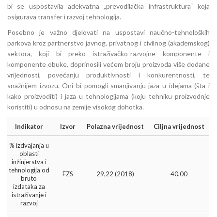
bi se uspostavila adekvatna „prevodilačka infrastruktura“ koja
osigurava transfer i razvoj tehnologija.
Posebno je važno djelovati na uspostavi naučno-tehnoloških
parkova kroz partnerstvo javnog, privatnog i civilnog (akademskog)
sektora, koji bi preko istraživačko-razvojne komponente i
komponente obuke, doprinosili većem broju proizvoda više dodane
vrijednosti, povećanju produktivnosti i konkurentnosti, te
snažnijem izvozu. Oni bi pomogli smanjivanju jaza u idejama (šta i
kako proizvoditi) i jaza u tehnologijama (koju tehniku proizvodnje
koristiti) u odnosu na zemlje visokog dohotka.
Indikator
Izvor
Polazna vrijednost
Ciljna vrijednost
% izdvajanja u
oblasti
inžinjerstva i
tehnologija od
FZS
29,22 (2018)
40,00
bruto
izdataka za
istraživanje i
razvoj