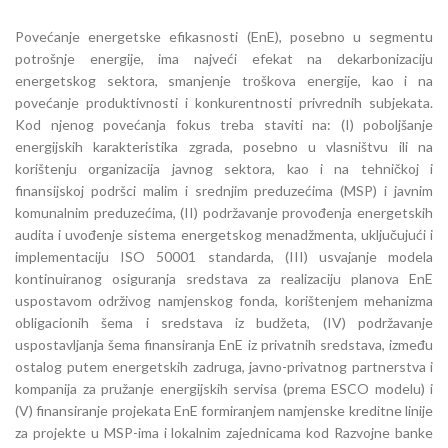
Povećanje energetske efikasnosti (EnE), posebno u segmentu
potrošnje energije, ima najveći efekat na dekarbonizaciju
energetskog sektora, smanjenje troškova energije, kao i na
povećanje produktivnosti i konkurentnosti privrednih subjekata.
Kod njenog povećanja fokus treba staviti na: (I) poboljšanje
energijskih karakteristika zgrada, posebno u vlasništvu ili na
korištenju organizacija javnog sektora, kao i na tehničkoj i
finansijskoj podršci malim i srednjim preduzećima (MSP) i javnim
komunalnim preduzećima, (II) podržavanje provođenja energetskih
audita i uvođenje sistema energetskog menadžmenta, uključujući i
implementaciju ISO 50001 standarda, (III) usvajanje modela
kontinuiranog osiguranja sredstava za realizaciju planova EnE
uspostavom održivog namjenskog fonda, korištenjem mehanizma
obligacionih šema i sredstava iz budžeta, (IV) podržavanje
uspostavljanja šema finansiranja EnE iz privatnih sredstava, između
ostalog putem energetskih zadruga, javno-privatnog partnerstva i
kompanija za pružanje energijskih servisa (prema ESCO modelu) i
(V) finansiranje projekata EnE formiranjem namjenske kreditne linije
za projekte u MSP-ima i lokalnim zajednicama kod Razvojne banke