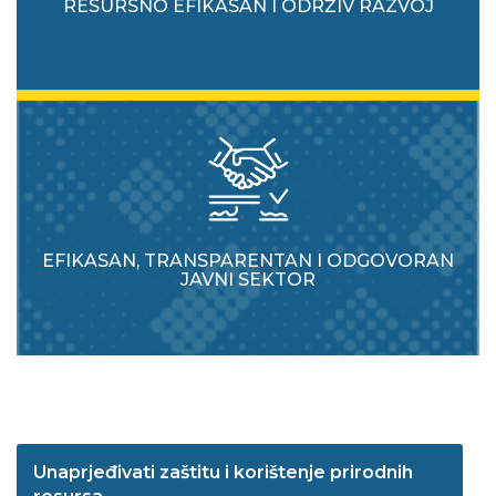
RESURSNO EFIKASAN I ODRŽIV RAZVOJ
EFIKASAN, TRANSPARENTAN I ODGOVORAN
JAVNI SEKTOR
Unaprjeđivati zaštitu i korištenje prirodnih