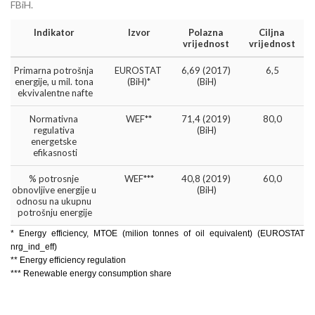
FBiH.
Indikator 
Izvor
Polazna 
Ciljna 
vrijednost 
vrijednost
Primarna potrošnja 
EUROSTAT 
6,69 (2017) 
6,5
energije, u mil. tona 
(BiH)*
(BiH)
ekvivalentne nafte
Normativna 
WEF**
71,4 (2019) 
80,0
regulativa 
(BiH)
energetske 
efikasnosti
% potrosnje 
WEF***
40,8 (2019) 
60,0
obnovljive energije u 
(BiH)
odnosu na ukupnu 
potrošnju energije
* Energy efficiency, MTOE (milion tonnes of oil equivalent) (EUROSTAT 
nrg_ind_eff)
** Energy efﬁciency regulation 
*** Renewable energy consumption share