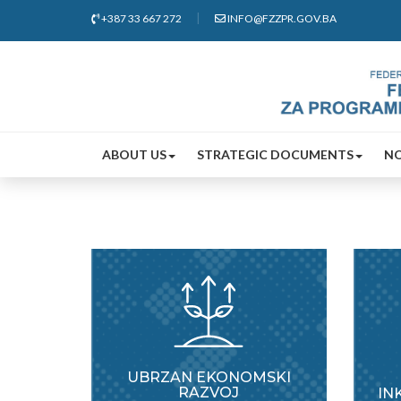
+387 33 667 272
INFO@FZZPR.GOV.BA
ABOUT US
STRATEGIC DOCUMENTS
N
UBRZAN EKONOMSKI
RAZVOJ
IN