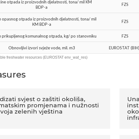
čine otpada iz proizvodnih djelatnosti, tona/ mil KM
FZS
BDP-a
e opasnog otpada iz proizvodnih djelatnosti, tona/ mil
FZS
KM BDP-a
e prikupljenog komunalnog otpada, kg/ po stanovniku
FZS
Obnovljivi izvori svježe vode, mil. m3
EUROSTAT (BIH
ble freshwater resources (EUROSTAT env_wat_res)
sures
izati svjest o zaštiti okoliša,
Una
imatskim promjenama i nužnosti
inst
zvoja zelenih vještina
oko
inf