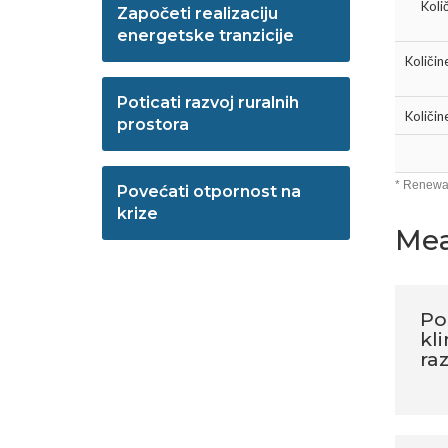
Koli
Započeti realizaciju
energetske tranzicije
Količin
Poticati razvoj ruralnih
Količin
prostora
* Renewa
Povećati otpornost na
krize
Mea
Pod
kl
ra