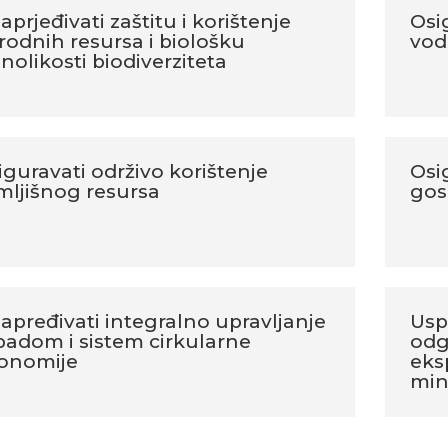
prjeđivati zaštitu i korištenje
Osi
irodnih resursa i biološku
vod
nolikosti biodiverziteta
iguravati održivo korištenje
Osi
mljišnog resursa
gos
apređivati integralno upravljanje
Usp
padom i sistem cirkularne
odg
onomije
eks
min