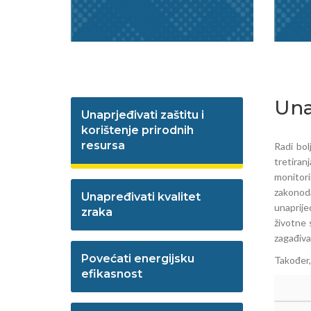
Una
Unaprjeđivati zaštitu i
korištenje prirodnih
resursa
Radi bol
tretiran
monitorin
zakonoda
Unapređivati kvalitet
unaprije
zraka
životne 
zagađiva
Povećati energijsku
Također,
efikasnost