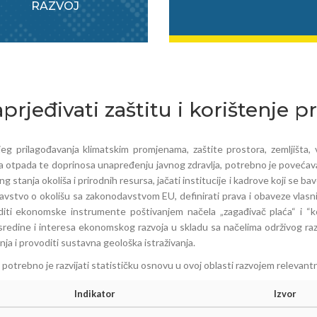
RAZVOJ
prjeđivati zaštitu i korištenje p
jeg prilagođavanja klimatskim promjenama, zaštite prostora, zemljišta,
ja otpada te doprinosa unapređenju javnog zdravlja, potrebno je povećavati
g stanja okoliša i prirodnih resursa, jačati institucije i kadrove koji se b
vstvo o okolišu sa zakonodavstvom EU, definirati prava i obaveze vlasni
diti ekonomske instrumente poštivanjem načela „zagađivač plaća“ i “kor
sredine i interesa ekonomskog razvoja u skladu sa načelima održivog raz
nja i provoditi sustavna geološka istraživanja.
 potrebno je razvijati statističku osnovu u ovoj oblasti razvojem relevantn
Indikator
Izvor