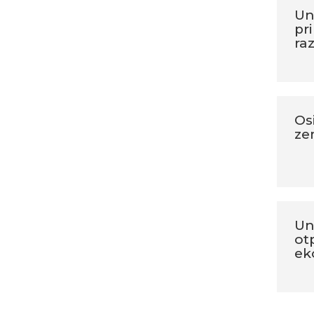
Una
pr
raz
Os
ze
Un
ot
ek